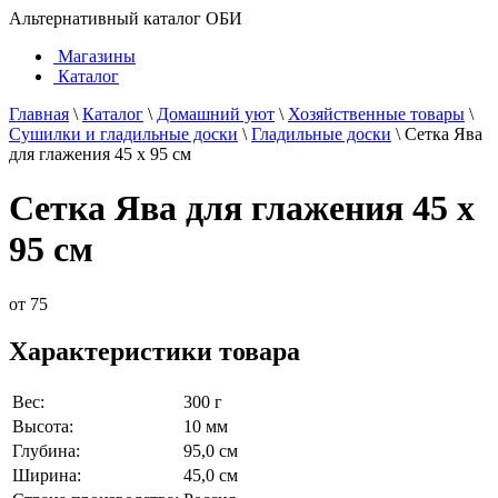
Альтернативный каталог ОБИ
Магазины
Каталог
Главная
\
Каталог
\
Домашний уют
\
Хозяйственные товары
\
Сушилки и гладильные доски
\
Гладильные доски
\
Сетка Ява
для глажения 45 х 95 см
Сетка Ява для глажения 45 х
95 см
от
75
Характеристики товара
Вес:
300 г
Высота:
10 мм
Глубина:
95,0 см
Ширина:
45,0 см