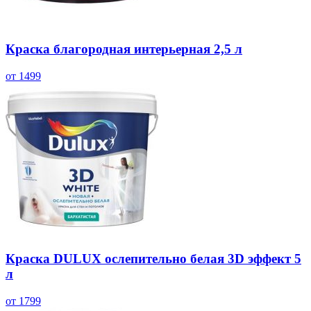
Краска благородная интерьерная 2,5 л
от 1499
Краска DULUX ослепительно белая 3D эффект 5
л
от 1799