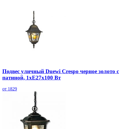
Подвес уличный Duewi Crespo черное золото с
патиной, 1xЕ27x100 Вт
от 1829