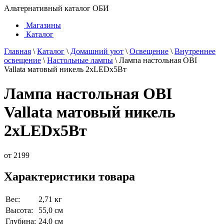
Альтернативный каталог ОБИ
Магазины
Каталог
Главная
\
Каталог
\
Домашний уют
\
Освещение
\
Внутреннее
освещение
\
Настольные лампы
\
Лампа настольная OBI
Vallata матовый никель 2xLEDx5Вт
Лампа настольная OBI
Vallata матовый никель
2xLEDx5Вт
от
2199
Характеристики товара
Вес:
2,71 кг
Высота:
55,0 см
Глубина:
24,0 см