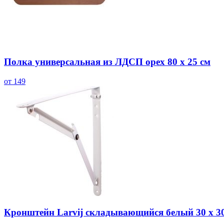
Полка универсальная из ЛДСП орех 80 х 25 см
от 149
Кронштейн Larvij складывающийся белый 30 х 3