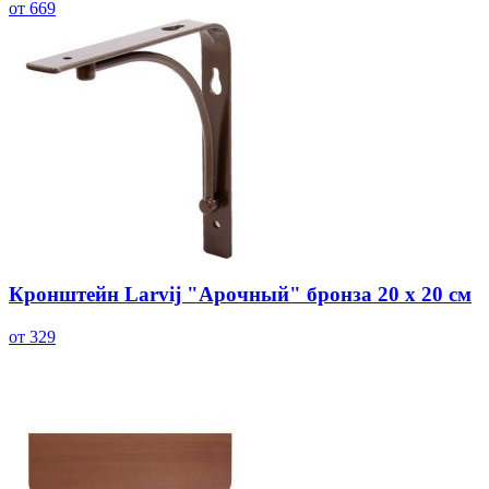
от 669
Кронштейн Larvij "Арочный" бронза 20 х 20 см
от 329