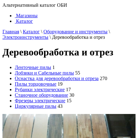
Альтернативный каталог ОБИ
Магазины
Каталог
Главная
\
Каталог
\
Оборудование и инструменты
\
Электроинструменты
\
Деревообработка и отрез
Деревообработка и отрез
Ленточные пилы
1
Лобзики и Сабельные пилы
55
Оснастка для деревообработки и отреза
270
Пилы торцовочные
19
Рубанки электрические
17
Станочное оборудование
30
Фрезеры электрические
15
Циркулярные пилы
43