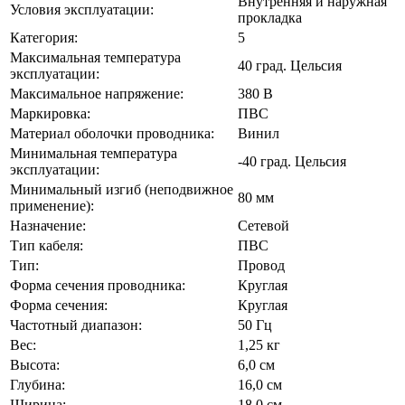
Внутренняя и наружная
Условия эксплуатации:
прокладка
Категория:
5
Максимальная температура
40 град. Цельсия
эксплуатации:
Максимальное напряжение:
380 В
Маркировка:
ПВС
Материал оболочки проводника:
Винил
Минимальная температура
-40 град. Цельсия
эксплуатации:
Минимальный изгиб (неподвижное
80 мм
применение):
Назначение:
Сетевой
Тип кабеля:
ПВС
Тип:
Провод
Форма сечения проводника:
Круглая
Форма сечения:
Круглая
Частотный диапазон:
50 Гц
Вес:
1,25 кг
Высота:
6,0 см
Глубина:
16,0 см
Ширина:
18,0 см