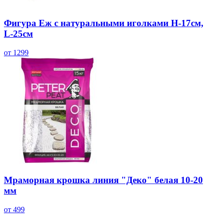
Фигура Еж с натуральными иголками Н-17см,
L-25cм
от 1299
Мраморная крошка линия "Деко" белая 10-20
мм
от 499