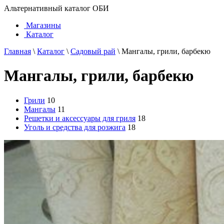
Альтернативный каталог ОБИ
Магазины
Каталог
Главная
\
Каталог
\
Садовый рай
\
Мангалы, грили, барбекю
Мангалы, грили, барбекю
Грили
10
Мангалы
11
Решетки и аксессуары для гриля
18
Уголь и средства для розжига
18