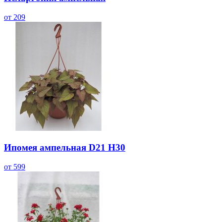
от 209
Ипомея ампельная D21 Н30
от 599