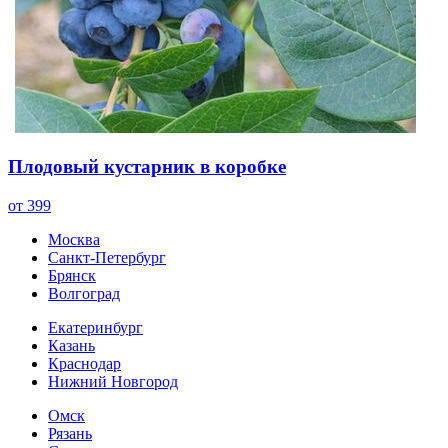
Плодовый кустарник в коробке
от 399
Москва
Санкт-Петербург
Брянск
Волгоград
Екатеринбург
Казань
Краснодар
Нижний Новгород
Омск
Рязань