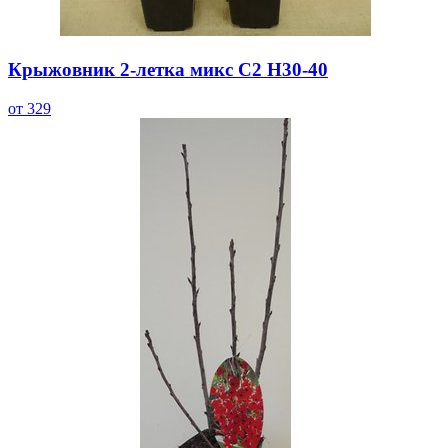
Крыжовник 2-летка микс С2 Н30-40
от 329