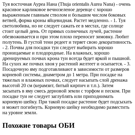
Туя восточная Ауреа Нана (Thuja orientalis Aurea Nana) - очень
красивое карликовое вечнозеленое деревце с хорошо
выраженным главным стволом и большим числом боковых
ветвей, форма кроны яйцевидная. Растет медленно. - 1. Туя
светолюбива, но не следует сажать ее в местах, где солнце
стоит целый день. От прямых солнечных лучей, растение
обезвоживается и при этом плохо переносит зимовку. Любит
полутень. В густой тени редеет и теряет свою декоративность.
- 2. Почвы для посадки туи следует выбирать хорошо
проницаемые и плодородные. На влажных, хорошо
дренируемых почвах крона туи всегда будет яркой и пышной.
На сухих же почвах хвоя у растений желтеет и осыпается. - 3.
Посадочную яму подготавливают в зависимости от размеров
корневой системы, диаметром до 1 метра. При посадке на
тяжелых и влажных почвах, следует насыпать слой дренажа
высотой 20 см (керамзит, битый кирпич и т.п.). Затем
засыпать в яму смесь дерновой земли с торфом и песком. При
посадке туи не следует заглублять или приподнимать
корневую шейку. При такой посадке растение будет подсыхать
и может погибнуть. Корневую шейку необходимо разместить
на уровне земли.
Похожие товары ОБИ