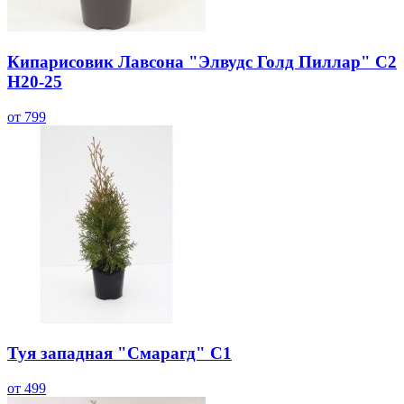
Кипарисовик Лавсона "Элвудс Голд Пиллар" С2
H20-25
от 799
Туя западная "Смарагд" С1
от 499