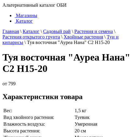
Альтернативный каталог ОБИ
Магазины
Каталог
Главная
\
Каталог
\
Садовый рай
\
Растения и семена
\
Растения открытого грунта
\
Хвойные растения
\
Туи и
кипарисы
\
Туя восточная "Ауреа Нана" С2 H15-20
Туя восточная "Ауреа Нана"
С2 H15-20
от
799
Характеристики товара
Вес:
1,5 кг
Вид хвойного растения:
Туевик
Влажность воздуха:
Умеренная
Высота растения:
20 см