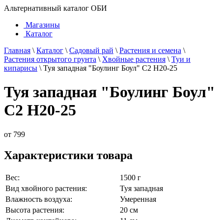
Альтернативный каталог ОБИ
Магазины
Каталог
Главная
\
Каталог
\
Садовый рай
\
Растения и семена
\
Растения открытого грунта
\
Хвойные растения
\
Туи и
кипарисы
\
Туя западная "Боулинг Боул" С2 H20-25
Туя западная "Боулинг Боул"
С2 H20-25
от
799
Характеристики товара
Вес:
1500 г
Вид хвойного растения:
Туя западная
Влажность воздуха:
Умеренная
Высота растения:
20 см