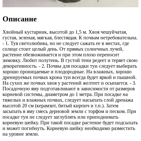
Описание
Хвойный кустарник, высотой до 1,5 м. Хвоя чешуйчатая,
густая, зеленая, мягкая, блестящая. К почвам нетребовательна.
- 1. Туя светолюбива, но не следует сажать ее в местах, где
солнце стоит целый день. От прямых солнечных лучей,
растение обезвоживается и при этом плохо переносит
зимовку. Любит полутень. В густой тени редеет и теряет свою
декоративность. - 2. Почвы для посадки туи следует выбирать
хорошо проницаемые и плодородные. На влажных, хорошо
дренируемых почвах крона туи всегда будет яркой и пышной.
На сухих же почвах хвоя у растений желтеет и осыпается. - 3.
Посадочную яму подготавливают в зависимости от размеров
корневой системы, диаметром до 1 метра. При посадке на
тяжелых и влажных почвах, следует насыпать слой дренажа
высотой 20 см (керамзит, битый кирпич и т.п.). Затем
засыпать в яму смесь дерновой земли с торфом и песком. При
посадке туи не следует заглублять или приподнимать
корневую шейку. При такой посадке растение будет подсыхать
и может погибнуть. Корневую шейку необходимо разместить
на уровне земли.