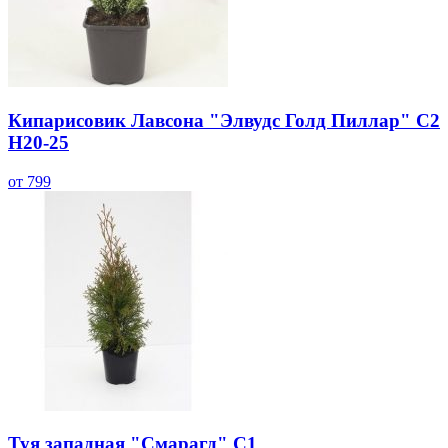
Кипарисовик Лавсона "Элвудс Голд Пиллар" С2
H20-25
от 799
Туя западная "Смарагд" С1