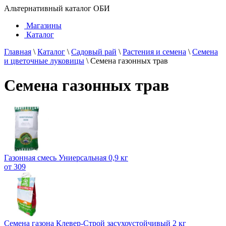
Альтернативный каталог ОБИ
Магазины
Каталог
Главная
\
Каталог
\
Садовый рай
\
Растения и семена
\
Семена
и цветочные луковицы
\
Семена газонных трав
Семена газонных трав
Газонная смесь Униерсальная 0,9 кг
от 309
Семена газона Клевер-Строй засухоустойчивый 2 кг