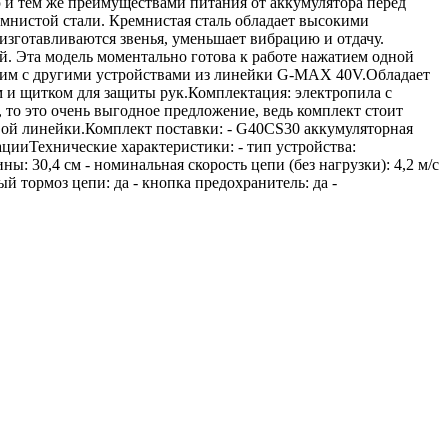
ью и тем же преимуществами питания от аккумулятора перед
мнистой стали. Кремнистая сталь обладает высокими
изготавливаются звенья, уменьшает вибрацию и отдачу.
й. Эта модель моментально готова к работе нажатием одной
стим с другими устройствами из линейки G-MAX 40V.Обладает
м и щитком для защиты рук.Комплектация: электропила с
то это очень выгодное предложение, ведь комплект стоит
вой линейки.Комплект поставки: - G40CS30 аккумуляторная
ацииТехнические характеристики: - тип устройства:
: 30,4 см - номинальная скорость цепи (без нагрузки): 4,2 м/с
ый тормоз цепи: да - кнопка предохранитель: да -