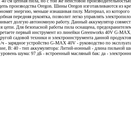
ем 40 см цепная пила, но с той же неистовой производительност
епь производства Oregon. Шины Oregon изготавливаются из кре
номят энергию, меньше изнашивая пилу. Материал, из которого 
бная передняя рукоятка, позволит легко управлять электропило
печивает долгую автономную работу. Данный аккумулятор совме
я цепи. Для безопасной работы пила оснащена, предохранителе
бретаете первый инструмент из линейки Greenworks 40V G-MAX, 
другой садовой техники и электроинструмента данной продукто
/ч - зарядное устройство G-MAX 40V - руководство по эксплуат
е, В: 40 - тип аккумулятора: Литий-ионный - длина пильной шины
 - уровень шума: 97 дБ - встроенный масляный бак: да - электронн