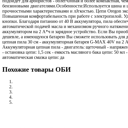
подойдет для арбористов - облегчЈнная и более компактная, ч
бензиновыми двигателями.Особенности:Используется шина и ц
прочностными характеристиками и лЈгкостью. Цепи Oregon эко
Повышенная комфортабельность при работе с электропилой. Удо
кнопки. Благодаря питанию от 40 В аккумулятора, пила обес
автоматической подачей масла и механизмом ручного натяжени
аккумулятором на 2 А*ч и зарядное устройство. Если Вы прио
дешевле, а имеющуюся батарею Вы сможете использовать для 
цепная пила 30 см - аккумуляторная батарея G-MAX 40V на 2 А
Аккумуляторная цепная пила - двигатель: щеточный - напряжени
- остановка цепи: 1,5 сек - емкость масляного бака цепи: 50 мл
автоматическая смазка цепи: да
Похожие товары ОБИ