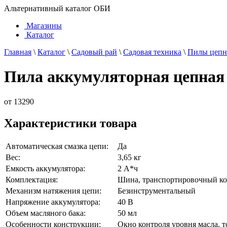
Альтернативный каталог ОБИ
Магазины
Каталог
Главная
\
Каталог
\
Садовый рай
\
Садовая техника
\
Пилы цеп
Пила аккумуляторная цепная
от
13290
Характеристики товара
Автоматическая смазка цепи:
Да
Вес:
3,65 кг
Емкость аккумулятора:
2 А*ч
Комплектация:
Шина, транспортировочный ко
Механизм натяжения цепи:
Безинструментальный
Напряжение аккумулятора:
40 В
Объем масляного бака:
50 мл
Особенности конструкции:
Окно контроля уровня масла, 