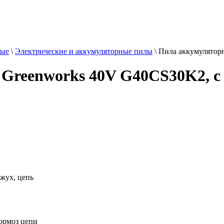
ные
\
Электрические и аккумуляторные пилы
\
Пила аккумулятор
 Greenworks 40V G40CS30K2, с
жух, цепь
тормоз цепи