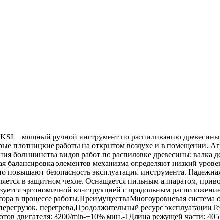
KSL - мощный ручной инструмент по распиливанию древесины 
орые плотницкие работы на открытом воздухе и в помещении. А
ия большинства видов работ по распиловке древесины: валка дер
я балансировка элементов механизма определяют низкий урове
но повышают безопасность эксплуатации инструмента. Надежна
ляется в защитном чехле. Оснащается пильным аппаратом, прив
тся эргономичной конструкцией с продольным расположением 
ора в процессе работы.ПреимуществаМногоуровневая система о
т перегрузок, перегрева,Продолжительный ресурс эксплуатации
отов двигателя: 8200/min-+10% мин.-1Длина режущей части: 405 