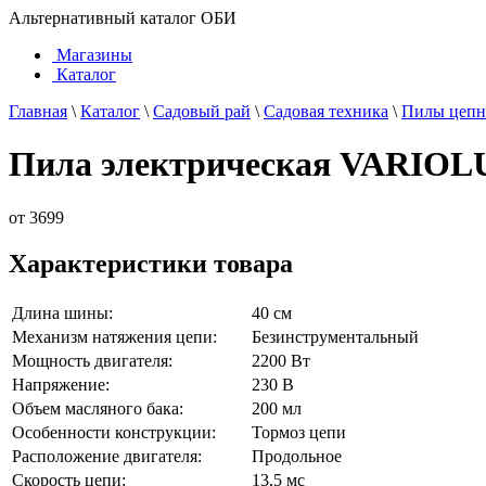
Альтернативный каталог ОБИ
Магазины
Каталог
Главная
\
Каталог
\
Садовый рай
\
Садовая техника
\
Пилы цеп
Пила электрическая VARIOLU
от
3699
Характеристики товара
Длина шины:
40 см
Механизм натяжения цепи:
Безинструментальный
Мощность двигателя:
2200 Вт
Напряжение:
230 В
Объем масляного бака:
200 мл
Особенности конструкции:
Тормоз цепи
Расположение двигателя:
Продольное
Скорость цепи:
13,5 мс