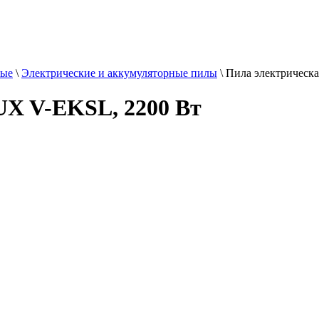
ные
\
Электрические и аккумуляторные пилы
\
Пила электрическ
X V-EKSL, 2200 Вт