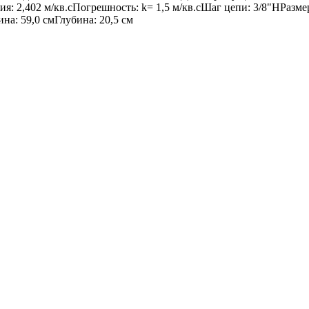
я: 2,402 м/кв.сПогрешность: k= 1,5 м/кв.сШаг цепи: 3/8"HРазм
на: 59,0 смГлубина: 20,5 см