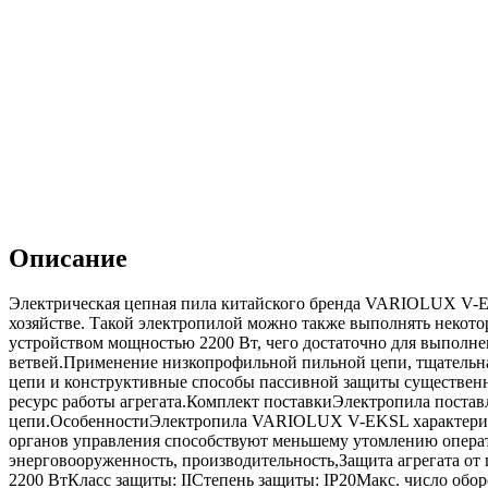
Описание
Электрическая цепная пила китайского бренда VARIOLUX V-E
хозяйстве. Такой электропилой можно также выполнять некот
устройством мощностью 2200 Вт, чего достаточно для выполнен
ветвей.Применение низкопрофильной пильной цепи, тщательна
цепи и конструктивные способы пассивной защиты существен
ресурс работы агрегата.Комплект поставкиЭлектропила постав
цепи.ОсобенностиЭлектропила VARIOLUX V-EKSL характеризуе
органов управления способствуют меньшему утомлению операт
энерговооруженность, производительность,Защита агрегата о
2200 ВтКласс защиты: IIСтепень защиты: IP20Макс. число обор