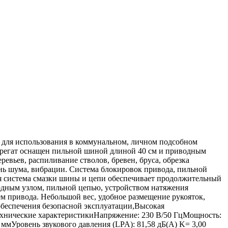
для использования в коммунальном, личном подсобном
грегат оснащен пильной шиной длиной 40 см и приводным
евьев, распиливание стволов, бревен, бруса, обрезка
нь шума, вибрации. Система блокировок привода, пильной
я система смазки шины и цепи обеспечивает продолжительный
одным узлом, пильной цепью, устройством натяжения
привода. Небольшой вес, удобное размещение рукояток,
беспечения безопасной эксплуатации,Высокая
Технические характеристикиНапряжение: 230 В/50 ГцМощность:
ммУровень звукового давления (LPA): 81,58 дБ(A) K= 3,00