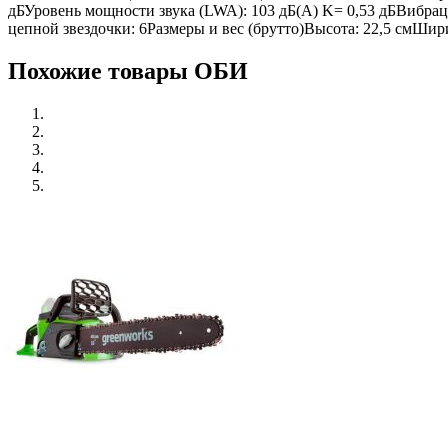
дБУровень мощности звука (LWA): 103 дБ(A) K= 0,53 дБВибраци
цепной звездочки: 6Размеры и вес (брутто)Высота: 22,5 смШири
Похожие товары ОБИ