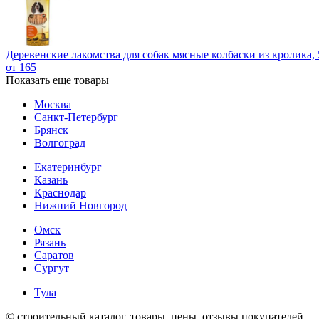
Деревенские лакомства для собак мясные колбаски из кролика, 
от 165
Показать еще товары
Москва
Санкт-Петербург
Брянск
Волгоград
Екатеринбург
Казань
Краснодар
Нижний Новгород
Омск
Рязань
Саратов
Сургут
Тула
© строительный каталог, товары, цены, отзывы покупателей