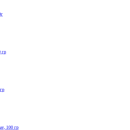
0г
 гр
 гр
е, 100 гр