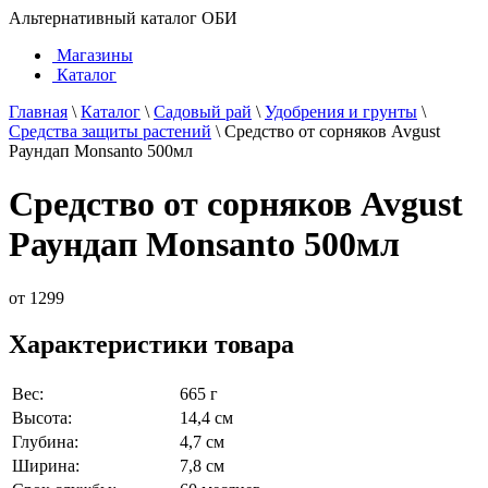
Альтернативный каталог ОБИ
Магазины
Каталог
Главная
\
Каталог
\
Садовый рай
\
Удобрения и грунты
\
Средства защиты растений
\
Средство от сорняков Avgust
Раундап Monsanto 500мл
Средство от сорняков Avgust
Раундап Monsanto 500мл
от
1299
Характеристики товара
Вес:
665 г
Высота:
14,4 см
Глубина:
4,7 см
Ширина:
7,8 см