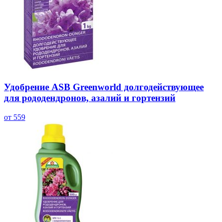
Удобрение ASB Greenworld долгодействующее
для рододендронов, азалий и гортензий
от 559