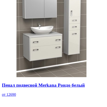
Пенал подвесной Merkana Рондо белый
от 12690