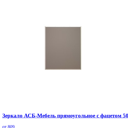
Зеркало АСБ-Мебель прямоугольное с фацетом 50
от 809