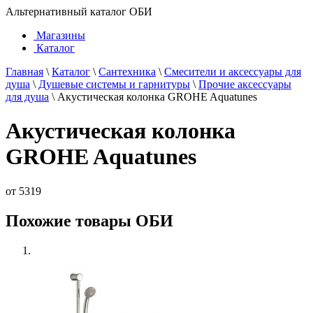
Альтернативный каталог ОБИ
Магазины
Каталог
Главная
\
Каталог
\
Сантехника
\
Смесители и аксессуары для
душа
\
Душевые системы и гарнитуры
\
Прочие аксессуары
для душа
\
Акустическая колонка GROHE Aquatunes
Акустическая колонка
GROHE Aquatunes
от
5319
Похожие товары ОБИ