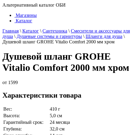
Альтернативный каталог ОБИ
Магазины
Каталог
Главная
\
Каталог
\
Сантехника
\
Смесители и аксессуары для
душа
\
Душевые системы и гарнитуры
\
Шланги для душа
\
Душевой шланг GROHE Vitalio Comfort 2000 мм хром
Душевой шланг GROHE
Vitalio Comfort 2000 мм хром
от
1599
Характеристики товара
Вес:
410 г
Высота:
5,0 см
Гарантийный срок:
24 месяца
Глубина:
32,0 см