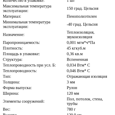
Количество в упаковке:
1 шт
Максимальная температура
150 град. Цельсия
эксплуатации:
Материал:
Пенополиэтилен
Минимальная температура
-40 град. Цельсия
эксплуатации:
Теплоизоляция,
Назначение:
звукоизоляция
Паропроницаемость:
0,001 мгм*ч*Па
Плотность:
45 кгкуб.м
Площадь в упаковке:
0,36 кв.м
Структура:
Вспененная
Теплопроводность при усл. Б:
0,034 Втм* C
Теплопроводность:
0,046 Втм* C
Тип:
Отражающая изоляция
Толщина:
3 мм
Форма выпуска:
Рулон
Ширина:
120 мм
Пол, потолок, стена,
Элементы сооружений:
трубы
Вес:
780 г
Высота:
120,0 см