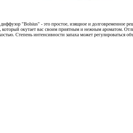
иффузор "Bolsius" - это простое, изящное и долговременное ре
ра, который окутает вас своим приятным и нежным ароматом. Отл
костью. Степень интенсивности запаха может регулироваться об