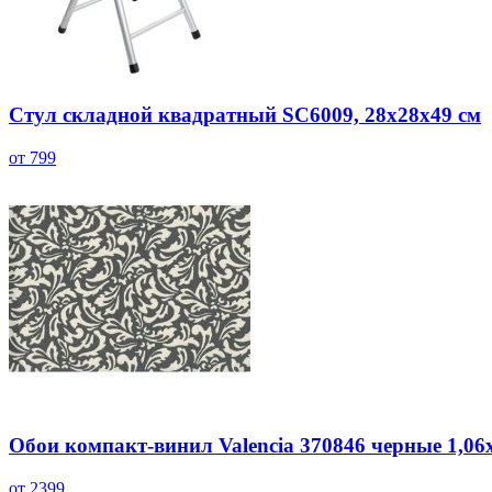
Стул складной квадратный SC6009, 28x28x49 см
от 799
Обои компакт-винил Valencia 370846 черные 1,06
от 2399