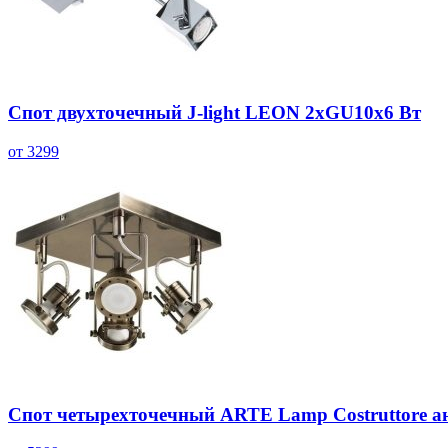
Спот двухточечный J-light LEON 2хGU10х6 Вт
от 3299
Спот четырехточечный ARTE Lamp Costruttore а