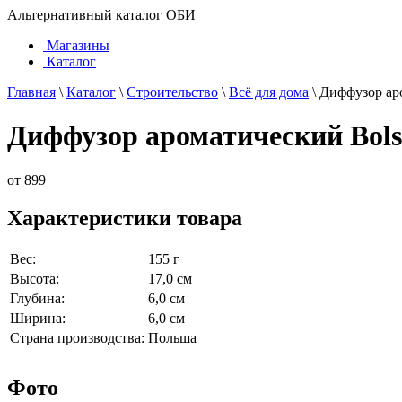
Альтернативный каталог ОБИ
Магазины
Каталог
Главная
\
Каталог
\
Строительство
\
Всё для дома
\
Диффузор ар
Диффузор ароматический Bols
от
899
Характеристики товара
Вес:
155 г
Высота:
17,0 см
Глубина:
6,0 см
Ширина:
6,0 см
Страна производства:
Польша
Фото