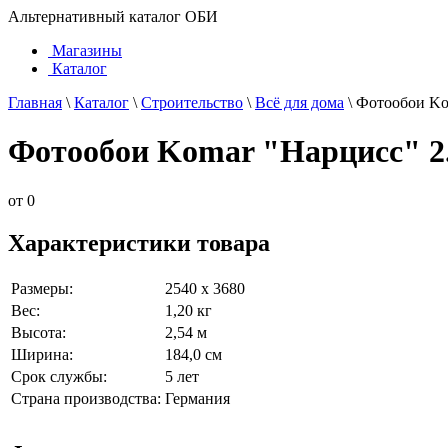
Альтернативный каталог ОБИ
Магазины
Каталог
Главная
\
Каталог
\
Строительство
\
Всё для дома
\
Фотообои Kom
Фотообои Komar "Нарцисс" 2.5
от
0
Характеристики товара
Размеры:
2540 х 3680
Вес:
1,20 кг
Высота:
2,54 м
Ширина:
184,0 см
Срок службы:
5 лет
Страна производства:
Германия