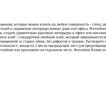
ражения, которые можно клеить на любую поверхность - стену, 
тазий в украшении интерьера комнат дома или офиса. Фотообои -
, создать удивительно красивые интерьеры в офисе или магази
е клей - стандартный обойный клей, который замешивается водо
 очищенной от старых обоев, без дефектов и трещин. Растворит
я внахлест, заходя на 2 мм на предыдущий лист для предотвращ
ообоев или приложено на отдельном листе. Фотообои Komar из 4