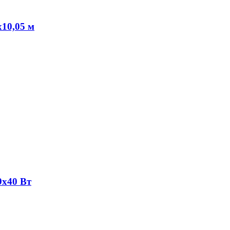
х10,05 м
9х40 Вт