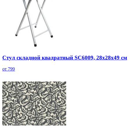
Стул складной квадратный SC6009, 28x28x49 см
от 799