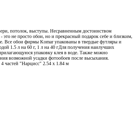
двери, потолок, выступы. Несравненным достоинством
 это не просто обои, но и прекрасный подарок себе и близким,
не. Все обои фирмы Komar упакованы в твердые футляры и
й 1.5 л на 60 г, 1 л на 40 гДля получения наилучших
е прилагающуюся упаковку клея в воде. Также можно
ения возможной усадки фотообоев после высыхания.
 частей "Нарцисс" 2.54 х 1.84 м