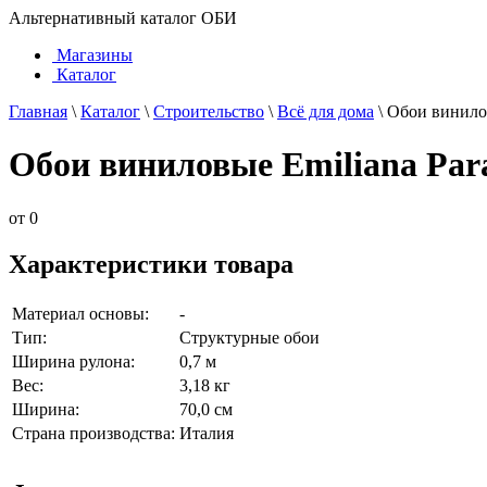
Альтернативный каталог ОБИ
Магазины
Каталог
Главная
\
Каталог
\
Строительство
\
Всё для дома
\
Обои винилов
Обои виниловые Emiliana Para
от
0
Характеристики товара
Материал основы:
-
Тип:
Структурные обои
Ширина рулона:
0,7 м
Вес:
3,18 кг
Ширина:
70,0 см
Страна производства:
Италия