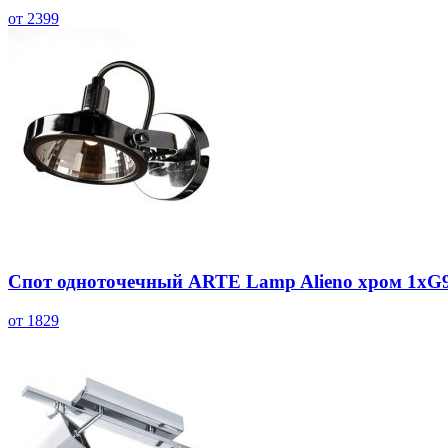
от 2399
Спот одноточечный ARTE Lamp Alieno хром 1хG
от 1829