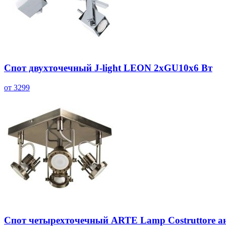
Спот двухточечный J-light LEON 2хGU10х6 Вт
от 3299
Спот четырехточечный ARTE Lamp Costruttore а