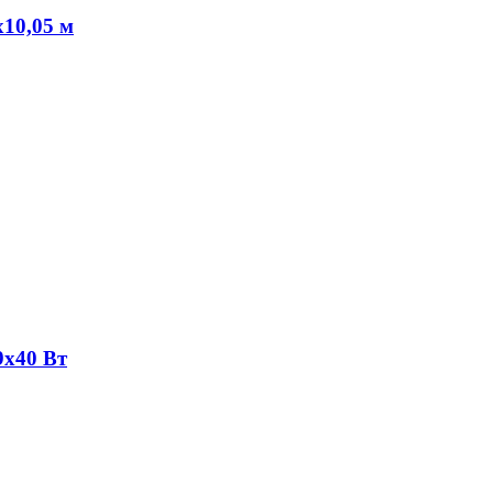
х10,05 м
9х40 Вт