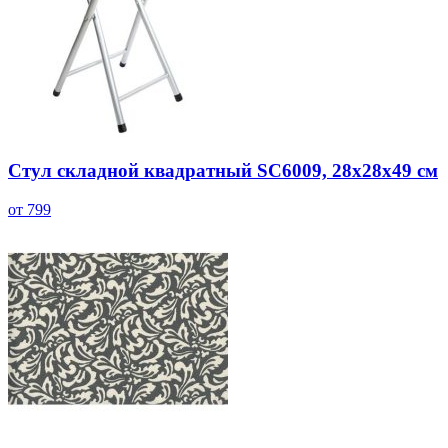
Стул складной квадратный SC6009, 28x28x49 см
от 799