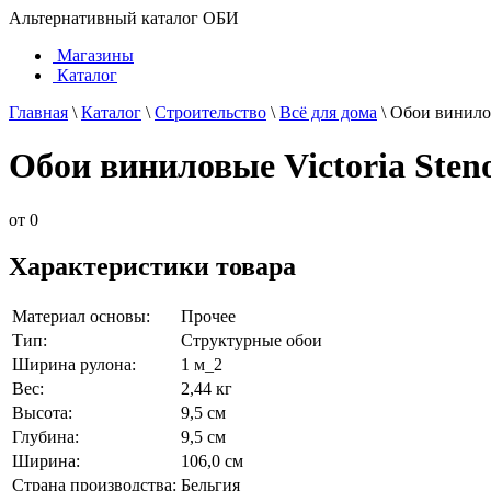
Альтернативный каталог ОБИ
Магазины
Каталог
Главная
\
Каталог
\
Строительство
\
Всё для дома
\
Обои винилов
Обои виниловые Victoria Sten
от
0
Характеристики товара
Материал основы:
Прочее
Тип:
Структурные обои
Ширина рулона:
1 м_2
Вес:
2,44 кг
Высота:
9,5 см
Глубина:
9,5 см
Ширина:
106,0 см
Страна производства:
Бельгия