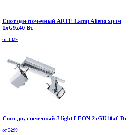
Спот одноточечный ARTE Lamp Alieno хром
1хG9х40 Вт
от 1829
Спот двухточечный J-light LEON 2хGU10х6 Вт
от 3299