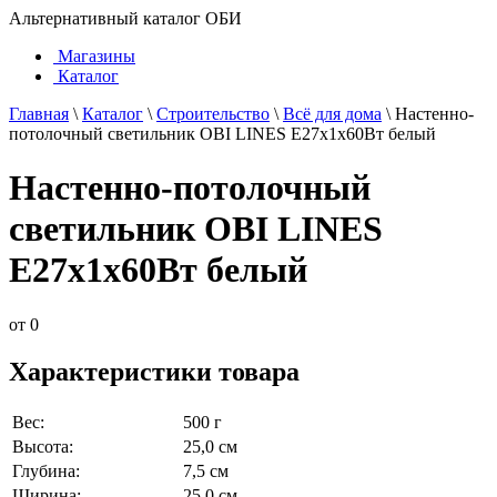
Альтернативный каталог ОБИ
Магазины
Каталог
Главная
\
Каталог
\
Строительство
\
Всё для дома
\
Настенно-
потолочный светильник OBI LINES E27x1x60Вт белый
Настенно-потолочный
светильник OBI LINES
E27x1x60Вт белый
от
0
Характеристики товара
Вес:
500 г
Высота:
25,0 см
Глубина:
7,5 см
Ширина:
25,0 см