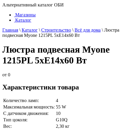
Альтернативный каталог ОБИ
Магазины
Каталог
Главная
\
Каталог
\
Строительство
\
Всё для дома
\
Люстра
подвесная Myone 1215PL 5xE14x60 Вт
Люстра подвесная Myone
1215PL 5xE14x60 Вт
от
0
Характеристики товара
Количество ламп:
4
Максимальная мощность:
55 W
С датчиком движения:
10
Тип цоколя:
G10Q
Вес:
2,30 кг