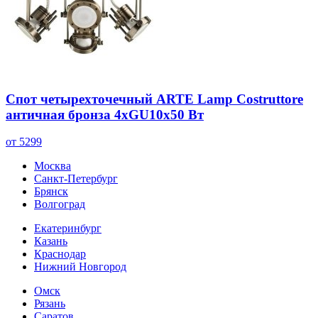
Спот четырехточечный ARTE Lamp Costruttore
античная бронза 4хGU10х50 Вт
от 5299
Москва
Санкт-Петербург
Брянск
Волгоград
Екатеринбург
Казань
Краснодар
Нижний Новгород
Омск
Рязань
Саратов