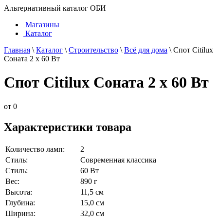
Альтернативный каталог ОБИ
Магазины
Каталог
Главная
\
Каталог
\
Строительство
\
Всё для дома
\
Спот Citilux
Соната 2 х 60 Вт
Спот Citilux Соната 2 х 60 Вт
от
0
Характеристики товара
Количество ламп:
2
Стиль:
Современная классика
Стиль:
60 Вт
Вес:
890 г
Высота:
11,5 см
Глубина:
15,0 см
Ширина:
32,0 см