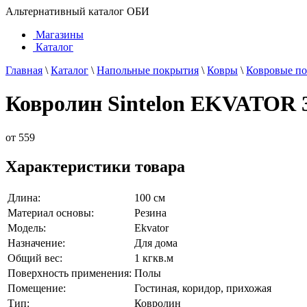
Альтернативный каталог ОБИ
Магазины
Каталог
Главная
\
Каталог
\
Напольные покрытия
\
Ковры
\
Ковровые п
Ковролин Sintelon EKVATOR 
от
559
Характеристики товара
Длина:
100 см
Материал основы:
Резина
Модель:
Ekvator
Назначение:
Для дома
Общий вес:
1 кгкв.м
Поверхность применения:
Полы
Помещение:
Гостиная, коридор, прихожая
Тип:
Ковролин