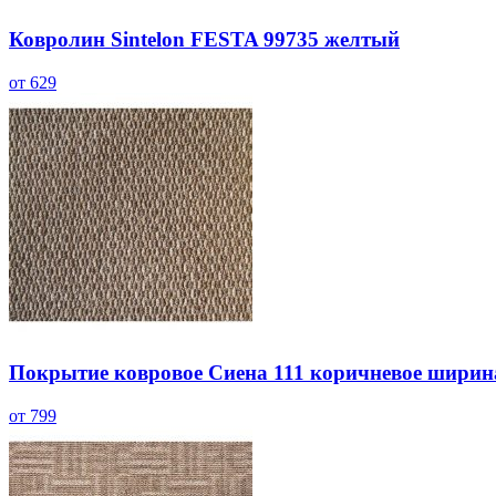
Ковролин Sintelon FESTA 99735 желтый
от 629
Покрытие ковровое Сиена 111 коричневое ширин
от 799