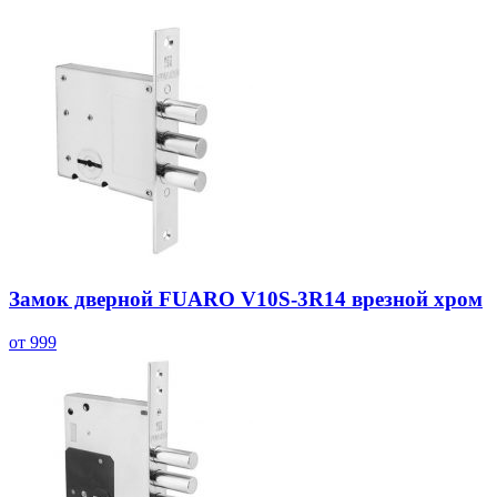
Замок дверной FUARO V10S-3R14 врезной хром
от 999