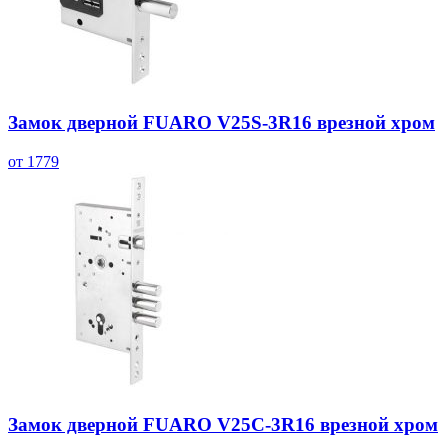
Замок дверной FUARO V25S-3R16 врезной хром
от 1779
Замок дверной FUARO V25C-3R16 врезной хром