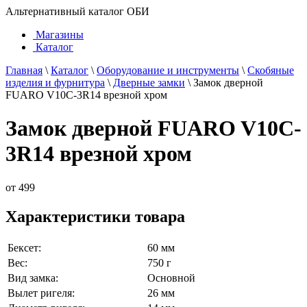
Альтернативный каталог ОБИ
Магазины
Каталог
Главная
\
Каталог
\
Оборудование и инструменты
\
Скобяные
изделия и фурнитура
\
Дверные замки
\
Замок дверной
FUARO V10C-3R14 врезной хром
Замок дверной FUARO V10C-
3R14 врезной хром
от
499
Характеристики товара
Бексет:
60 мм
Вес:
750 г
Вид замка:
Основной
Вылет ригеля:
26 мм