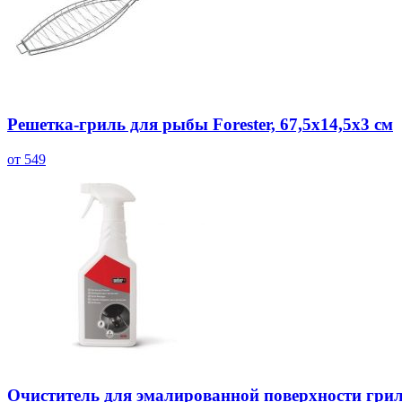
Решетка-гриль для рыбы Forester, 67,5х14,5х3 см
от 549
Очиститель для эмалированной поверхности гри