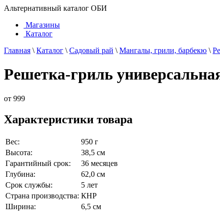
Альтернативный каталог ОБИ
Магазины
Каталог
Главная
\
Каталог
\
Садовый рай
\
Мангалы, грили, барбекю
\
Ре
Решетка-гриль универсальная F
от
999
Характеристики товара
Вес:
950 г
Высота:
38,5 см
Гарантийный срок:
36 месяцев
Глубина:
62,0 см
Срок службы:
5 лет
Страна производства:
КНР
Ширина:
6,5 см