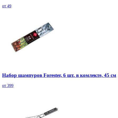
от 49
Набор шампуров Forester, 6 шт. в комлекте, 45 см
от 399