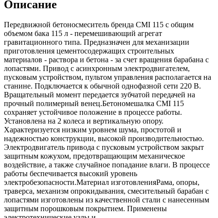
Описание
Передвижной бетоносмеситель бренда CMI 115 с общим
объемом бака 115 л - перемешивающий агрегат
гравитационного типа. Предназначен для механизации
приготовления цементосодержащих строительных
материалов - раствора и бетона - за счет вращения барабана с
лопастями. Привод с асинхронным электродвигателем,
пусковым устройством, пультом управления располагается на
станине. Подключается к обычной однофазной сети 220 В.
Вращательный момент передается зубчатой передачей на
прочный полимерный венец.Бетономешалка CMI 115
сохраняет устойчивое положение в процессе работы.
Установлена на 2 колеса и вертикальную опору.
Характеризуется низким уровнем шума, простотой и
надежностью конструкции, высокой производительностью.
Электродвигатель привода с пусковым устройством закрыт
защитным кожухом, предотвращающим механическое
воздействие, а также случайное попадание влаги. В процессе
работы беспечивается высокий уровень
электробезопасности.Материал изготовленияРама, опоры,
траверса, механизм опрокидывания, смесительный барабан с
лопастями изготовлены из качественной стали с нанесенным
защитным порошковым покрытием. Применены
электротехнические узлы и