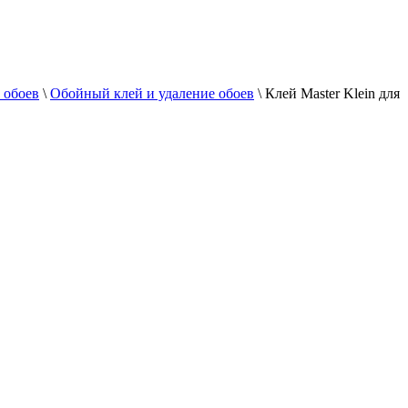
 обоев
\
Обойный клей и удаление обоев
\
Клей Master Klein для