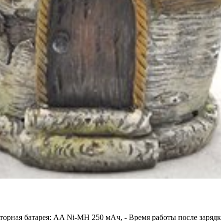
торная батарея: AA Ni-MH 250 мАч, - Время работы после зарядки