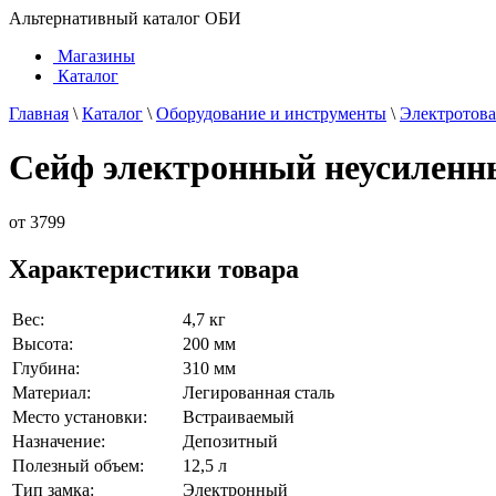
Альтернативный каталог ОБИ
Магазины
Каталог
Главная
\
Каталог
\
Оборудование и инструменты
\
Электротов
Сейф электронный неусилен
от
3799
Характеристики товара
Вес:
4,7 кг
Высота:
200 мм
Глубина:
310 мм
Материал:
Легированная сталь
Место установки:
Встраиваемый
Назначение:
Депозитный
Полезный объем:
12,5 л
Тип замка:
Электронный