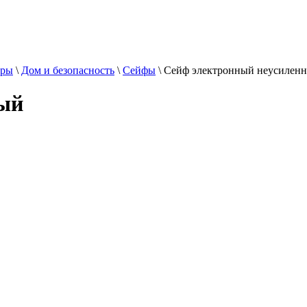
ары
\
Дом и безопасность
\
Сейфы
\
Сейф электронный неусилен
ный