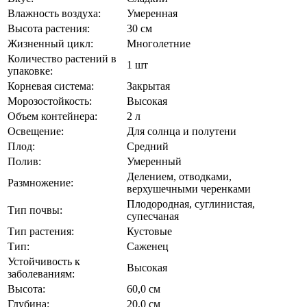
Влажность воздуха:
Умеренная
Высота растения:
30 см
Жизненный цикл:
Многолетние
Количество растений в
1 шт
упаковке:
Корневая система:
Закрытая
Морозостойкость:
Высокая
Объем контейнера:
2 л
Освещение:
Для солнца и полутени
Плод:
Средний
Полив:
Умеренный
Делением, отводками,
Размножение:
верхушечными черенками
Плодородная, суглинистая,
Тип почвы:
супесчаная
Тип растения:
Кустовые
Тип:
Саженец
Устойчивость к
Высокая
заболеваниям:
Высота:
60,0 см
Глубина:
20,0 см