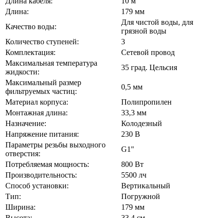
Длина кабеля:
10 м
Длина:
179 мм
Для чистой воды, для
Качество воды:
грязной воды
Количество ступеней:
3
Комплектация:
Сетевой провод
Максимальная температура
35 град. Цельсия
жидкости:
Максимальный размер
0,5 мм
фильтруемых частиц:
Материал корпуса:
Полипропилен
Монтажная длина:
33,3 мм
Назначение:
Колодезный
Напряжение питания:
230 В
Параметры резьбы выходного
G1"
отверстия:
Потребляемая мощность:
800 Вт
Производительность:
5500 лч
Способ установки:
Вертикальный
Тип:
Погружной
Ширина:
179 мм
Высота:
33,4 см