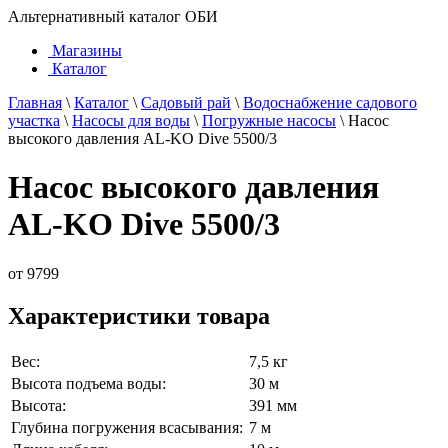
Альтернативный каталог ОБИ
Магазины
Каталог
Главная
\
Каталог
\
Садовый рай
\
Водоснабжение садового
участка
\
Насосы для воды
\
Погружные насосы
\
Насос
высокого давления AL-KO Dive 5500/3
Насос высокого давления
AL-KO Dive 5500/3
от
9799
Характеристики товара
Вес:
7,5 кг
Высота подъема воды:
30 м
Высота:
391 мм
Глубина погружения всасывания:
7 м