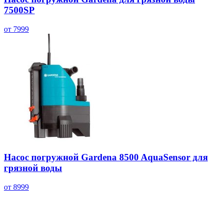
7500SP
от 7999
Насос погружной Gardena 8500 AquaSensor для
грязной воды
от 8999