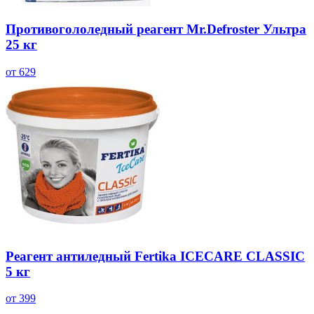
Противогололедный реагент Mr.Defroster Ультра
25 кг
от 629
Реагент антиледный Fertika ICECARE CLASSIC
5 кг
от 399