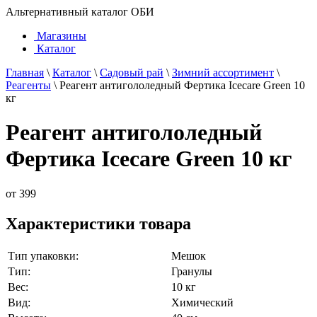
Альтернативный каталог ОБИ
Магазины
Каталог
Главная
\
Каталог
\
Садовый рай
\
Зимний ассортимент
\
Реагенты
\
Реагент антигололедный Фертика Icecare Green 10
кг
Реагент антигололедный
Фертика Icecare Green 10 кг
от
399
Характеристики товара
Тип упаковки:
Мешок
Тип:
Гранулы
Вес:
10 кг
Вид:
Химический