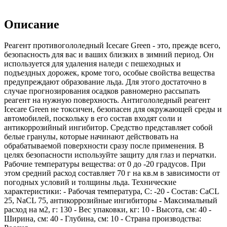
Описание
Реагент противогололедный Icecare Green - это, прежде всего,
безопасность для вас и ваших близких в зимний период. Он
используется для удаления наледи с пешеходных и
подъездных дорожек, кроме того, особые свойства вещества
предупреждают образование льда. Для этого достаточно в
случае прогнозирования осадков равномерно рассыпать
реагент на нужную поверхность. Антигололедный реагент
Icecare Green не токсичен, безопасен для окружающей среды и
автомобилей, поскольку в его состав входят соли и
антикоррозийный ингибитор. Средство представляет собой
белые гранулы, которые начинают действовать на
обрабатываемой поверхности сразу после применения. В
целях безопасности используйте защиту для глаз и перчатки.
Рабочие температуры вещества: от 0 до -20 градусов. При
этом средний расход составляет 70 г на кв.м в зависимости от
погодных условий и толщины льда. Технические
характеристики: - Рабочая температура, С: -20 - Состав: CaCL
25, NaCL 75, антикоррозийные ингибиторы - Максимальный
расход на м2, г: 130 - Вес упаковки, кг: 10 - Высота, см: 40 -
Ширина, см: 40 - Глубина, см: 10 - Страна производства: