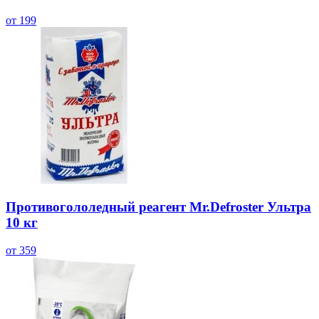
от 199
Противогололедный реагент Mr.Defroster Ультра
10 кг
от 359