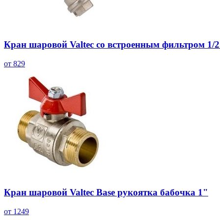
Кран шаровой Valtec со встроенным фильтром 1/
от 829
Кран шаровой Valtec Base рукоятка бабочка 1"
от 1249