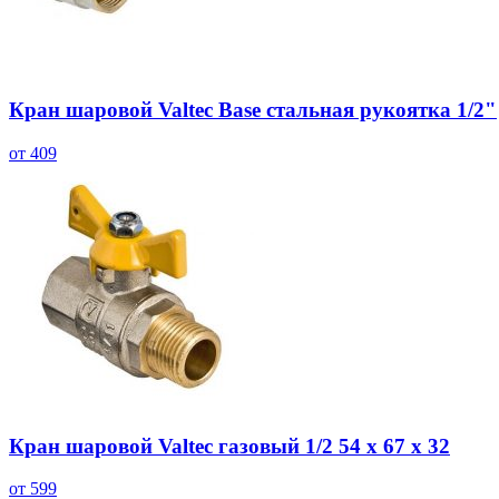
Кран шаровой Valtec Base стальная рукоятка 1/2"
от 409
Кран шаровой Valtec газовый 1/2 54 х 67 х 32
от 599