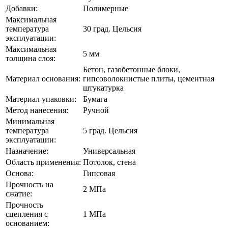
Добавки:
Полимерные
Максимальная
температура
30 град. Цельсия
эксплуатации:
Максимальная
5 мм
толщина слоя:
Бетон, газобетонные блоки,
Материал основания:
гипсоволокнистые плиты, цементная
штукатурка
Материал упаковки:
Бумага
Метод нанесения:
Ручной
Минимальная
температура
5 град. Цельсия
эксплуатации:
Назначение:
Универсальная
Область применения:
Потолок, стена
Основа:
Гипсовая
Прочность на
2 МПа
сжатие:
Прочность
сцепления с
1 МПа
основанием: