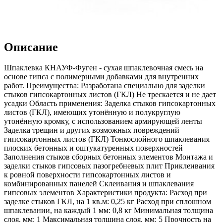
Описание
Шпаклевка КНАУФ-Фуген - сухая шпаклевочная смесь на
основе гипса с полимерными добавками для внутренних
работ. Преимущества: Разработана специально для заделки
стыков гипсокартонных листов (ГКЛ) Не трескается и не дает
усадки Область применения: Заделка стыков гипсокартонных
листов (ГКЛ), имеющих утонённую и полукруглую
утонённую кромку, с использованием армирующей ленты
Заделка трещин и других возможных повреждений
гипсокартонных листов (ГКЛ) Тонкослойного шпаклевания
плоских бетонных и оштукатуренных поверхностей
Заполнения стыков сборных бетонных элементов Монтажа и
заделки стыков гипсовых пазогребневых плит Приклеивания
к ровной поверхности гипсокартонных листов и
комбинированных панелей Склеивания и шпаклевания
гипсовых элементов Характеристики продукта: Расход при
заделке стыков ГКЛ, на 1 кв.м: 0,25 кг Расход при сплошном
шпаклевании, на каждый 1 мм: 0,8 кг Минимальная толщина
слоя, мм: 1 Максимальная толщина слоя, мм: 5 Прочность на