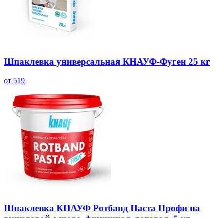
Шпаклевка универсальная КНАУФ-Фуген 25 кг
от 519
Шпаклевка КНАУФ Ротбанд Паста Профи на