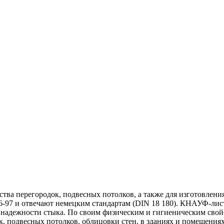
ства перегородок, подвесных потолков, а также для изготовле
-97 и отвечают немецким стандартам (DIN 18 180). КНАУФ-лис
я надежности стыка. По своим физическим и гигиеническим сво
к, подвесных потолков, облицовки стен, в зданиях и помещен