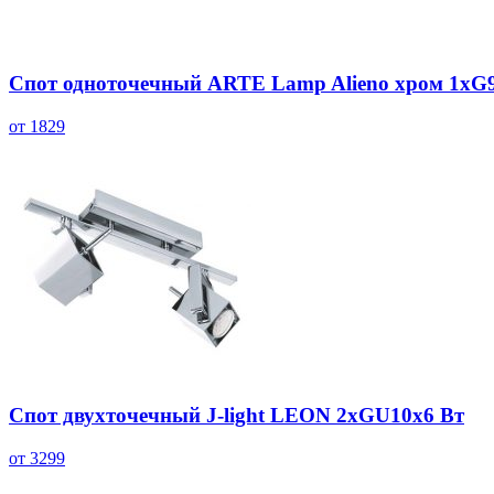
Спот одноточечный ARTE Lamp Alieno хром 1хG
от 1829
Спот двухточечный J-light LEON 2хGU10х6 Вт
от 3299