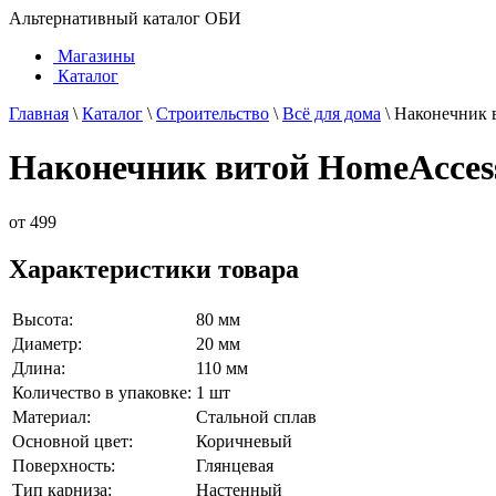
Альтернативный каталог ОБИ
Магазины
Каталог
Главная
\
Каталог
\
Строительство
\
Всё для дома
\
Наконечник 
Наконечник витой HomeAccess
от
499
Характеристики товара
Высота:
80 мм
Диаметр:
20 мм
Длина:
110 мм
Количество в упаковке:
1 шт
Материал:
Стальной сплав
Основной цвет:
Коричневый
Поверхность:
Глянцевая
Тип карниза:
Настенный