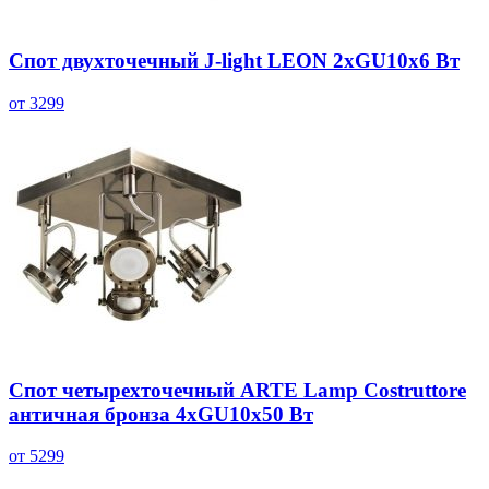
Спот двухточечный J-light LEON 2хGU10х6 Вт
от 3299
Спот четырехточечный ARTE Lamp Costruttore
античная бронза 4хGU10х50 Вт
от 5299