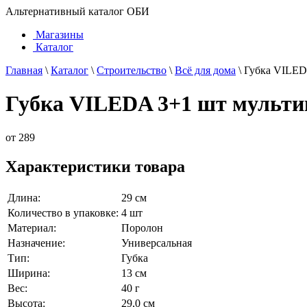
Альтернативный каталог ОБИ
Магазины
Каталог
Главная
\
Каталог
\
Строительство
\
Всё для дома
\
Губка VILED
Губка VILEDA 3+1 шт мульти
от
289
Характеристики товара
Длина:
29 см
Количество в упаковке:
4 шт
Материал:
Поролон
Назначение:
Универсальная
Тип:
Губка
Ширина:
13 см
Вес:
40 г
Высота:
29,0 см