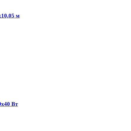
х10,05 м
9х40 Вт